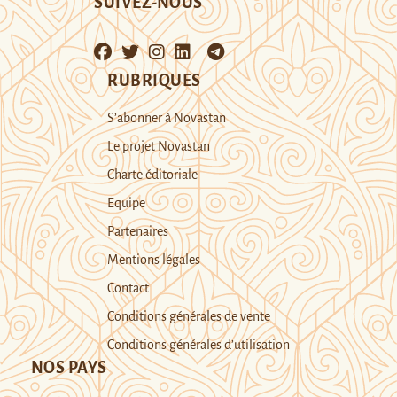
SUIVEZ-NOUS
RUBRIQUES
S’abonner à Novastan
Le projet Novastan
Charte éditoriale
Equipe
Partenaires
Mentions légales
Contact
Conditions générales de vente
Conditions générales d’utilisation
NOS PAYS