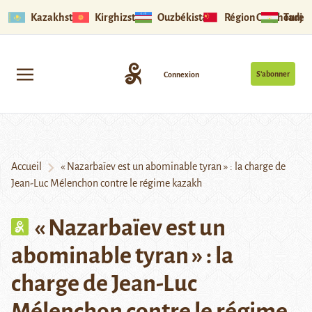
Kazakhstan
Kirghizstan
Ouzbékistan
Région Ouïghoure
Tadjik
S’abonner
Connexion
Accueil
« Nazarbaïev est un abominable tyran » : la charge de
Jean-Luc Mélenchon contre le régime kazakh
« Nazarbaïev est un
abominable tyran » : la
charge de Jean-Luc
Mélenchon contre le régime