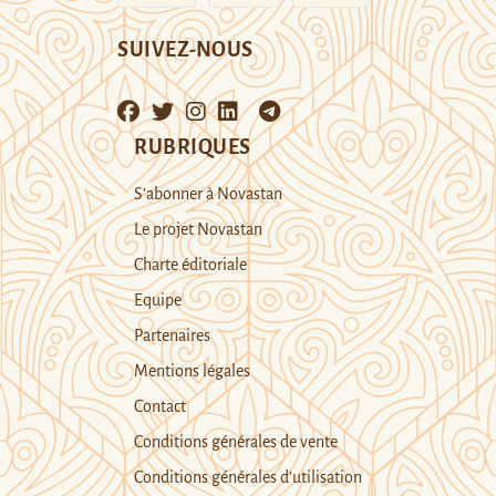
SUIVEZ-NOUS
RUBRIQUES
S’abonner à Novastan
Le projet Novastan
Charte éditoriale
Equipe
Partenaires
Mentions légales
Contact
Conditions générales de vente
Conditions générales d’utilisation