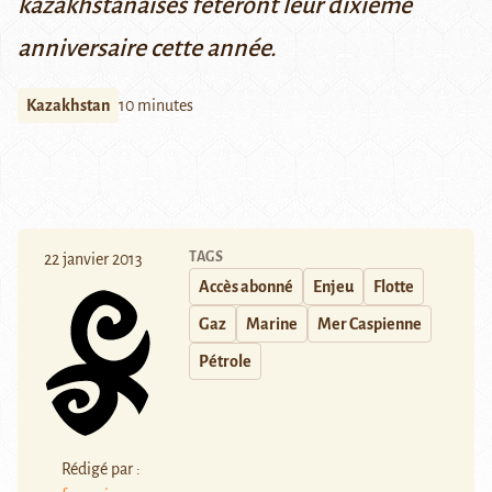
kazakhstanaises fêteront leur dixième
anniversaire cette année.
Kazakhstan
10 minutes
TAGS
22 janvier 2013
Accès abonné
Enjeu
Flotte
Gaz
Marine
Mer Caspienne
Pétrole
Rédigé par :