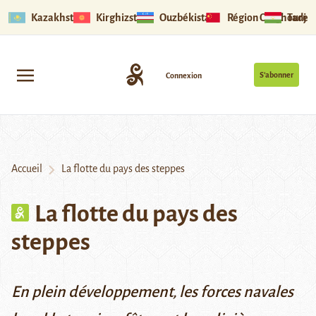
Kazakhstan
Kirghizstan
Ouzbékistan
Région Ouïghoure
Tadjik
S’abonner
Connexion
Accueil
La flotte du pays des steppes
La flotte du pays des
steppes
En plein développement, les forces navales