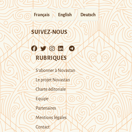
Français
English
Deutsch
SUIVEZ-NOUS
RUBRIQUES
S’abonner à Novastan
Le projet Novastan
Charte éditoriale
Equipe
Partenaires
Mentions légales
Contact