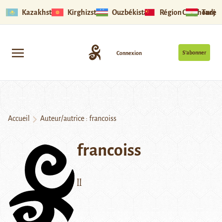
Kazakhstan
Kirghizstan
Ouzbékistan
Région Ouïghoure
Tadjik
S’abonner
Connexion
Accueil
Auteur/autrice : francoiss
francoiss
ll