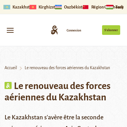
Kazakhstan
Kirghizstan
Ouzbékistan
Région Ouïghoure
Tadjik
S’abonner
Connexion
Accueil
Le renouveau des forces aériennes du Kazakhstan
Le renouveau des forces
aériennes du Kazakhstan
Le Kazakhstan s'avère être la seconde