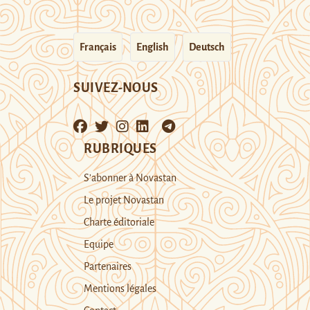
Français
English
Deutsch
SUIVEZ-NOUS
RUBRIQUES
S’abonner à Novastan
Le projet Novastan
Charte éditoriale
Equipe
Partenaires
Mentions légales