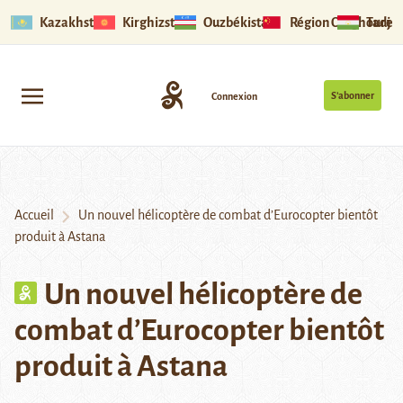
Kazakhstan
Kirghizstan
Ouzbékistan
Région Ouïghoure
Tadjik
S’abonner
Connexion
Accueil
Un nouvel hélicoptère de combat d’Eurocopter bientôt
produit à Astana
Un nouvel hélicoptère de
combat d’Eurocopter bientôt
produit à Astana