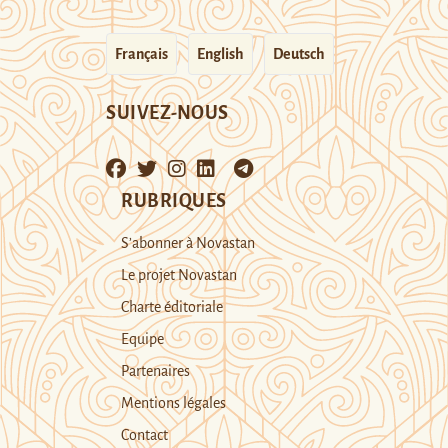
Français
English
Deutsch
SUIVEZ-NOUS
RUBRIQUES
S’abonner à Novastan
Le projet Novastan
Charte éditoriale
Equipe
Partenaires
Mentions légales
Contact