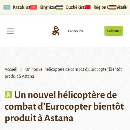
Kazakhstan
Kirghizstan
Ouzbékistan
Région Ouïghoure
Tadjik
S’abonner
Connexion
Accueil
Un nouvel hélicoptère de combat d’Eurocopter bientôt
produit à Astana
Un nouvel hélicoptère de
combat d’Eurocopter bientôt
produit à Astana