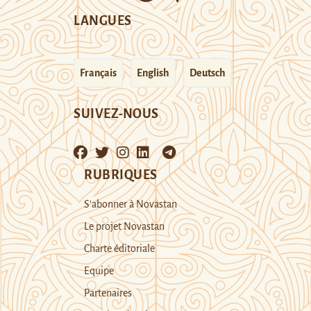
LANGUES
Français
English
Deutsch
SUIVEZ-NOUS
RUBRIQUES
S’abonner à Novastan
Le projet Novastan
Charte éditoriale
Equipe
Partenaires