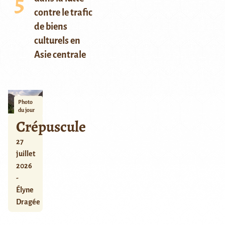
contre le trafic
de biens
culturels en
Asie centrale
Photo
du jour
Crépuscule
27
juillet
2026
-
Élyne
Dragée