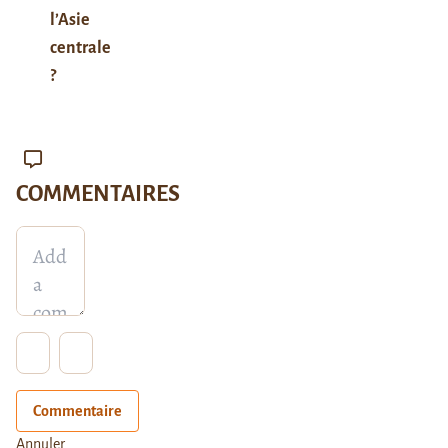
l’Asie
centrale
?
COMMENTAIRES
Commentaire
Annuler