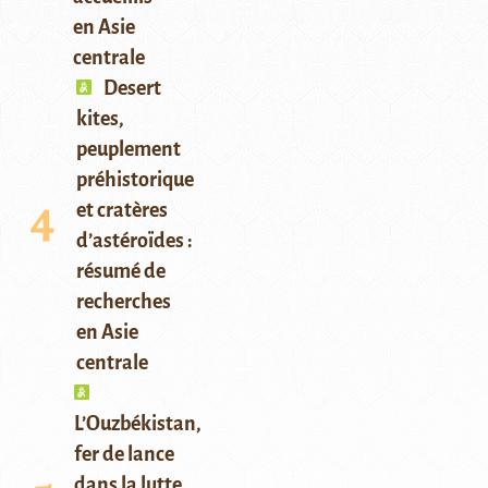
en Asie
centrale
Desert
kites,
peuplement
préhistorique
et cratères
d’astéroïdes :
résumé de
recherches
en Asie
centrale
L’Ouzbékistan,
fer de lance
dans la lutte