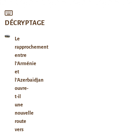
DÉCRYPTAGE
Le
rapprochement
entre
l’Arménie
et
l’Azerbaïdjan
ouvre-
t-il
une
nouvelle
route
vers