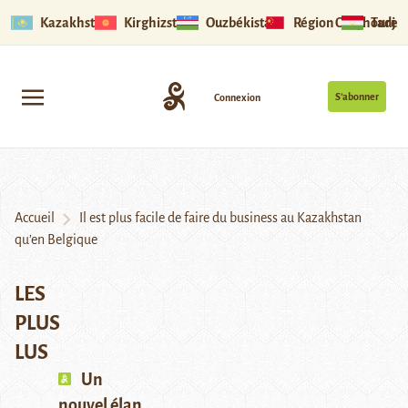
Kazakhstan
Kirghizstan
Ouzbékistan
Région Ouïghoure
Tadjik
S’abonner
Connexion
Accueil
Il est plus facile de faire du business au Kazakhstan
qu’en Belgique
LES
PLUS
LUS
Un
nouvel élan