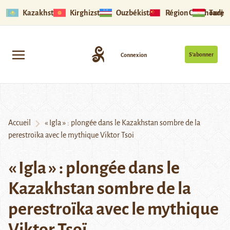
Kazakhstan
Kirghizstan
Ouzbékistan
Région Ouïghoure
Tadjik
S’abonner
Connexion
Accueil
« Igla » : plongée dans le Kazakhstan sombre de la
perestroïka avec le mythique Viktor Tsoï
« Igla » : plongée dans le
Kazakhstan sombre de la
perestroïka avec le mythique
Viktor Tsoï