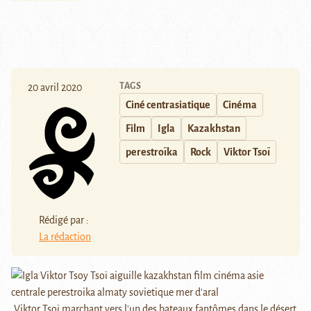
TAGS
20 avril 2020
Ciné centrasiatique
Cinéma
Film
Igla
Kazakhstan
perestroïka
Rock
Viktor Tsoï
Rédigé par :
La rédaction
Viktor Tsoï marchant vers l'un des bateaux fantômes dans le désert