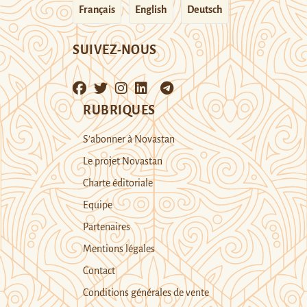
Français
English
Deutsch
SUIVEZ-NOUS
RUBRIQUES
S’abonner à Novastan
Le projet Novastan
Charte éditoriale
Equipe
Partenaires
Mentions légales
Contact
Conditions générales de vente