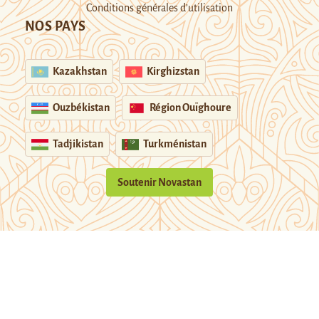
Conditions générales d’utilisation
NOS PAYS
Kazakhstan
Kirghizstan
Ouzbékistan
Région Ouïghoure
Tadjikistan
Turkménistan
Soutenir Novastan