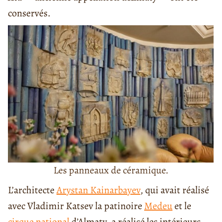
conservés.
Les panneaux de céramique.
L’architecte
Arystan Kainarbayev
, qui avait réalisé
avec Vladimir Katsev la patinoire
Medeu
et le
cirque national
d’Almaty, a réalisé les intérieurs.