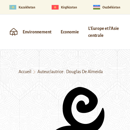
Kazakhstan
Kirghizstan
Ouzbékistan
L'Europe et l'Asie
Environnement
Economie
centrale
Accueil
Auteur/autrice : Douglas De Almeida