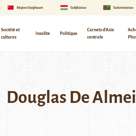
Région Ouïghoure
Tadjikistan
Turkménistan
Société et
Carnets d’Asie
Ach
Insolite
Politique
cultures
centrale
Phot
Douglas De Alme