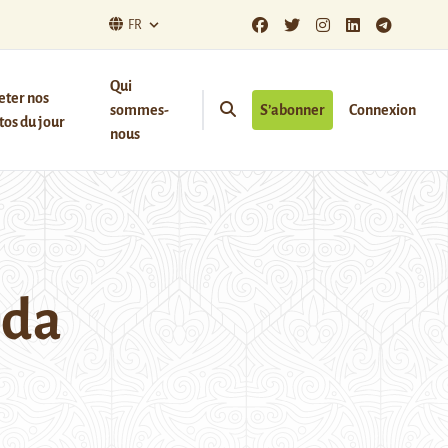
FR
Qui
eter nos
sommes-
S’abonner
Connexion
os du jour
nous
ida