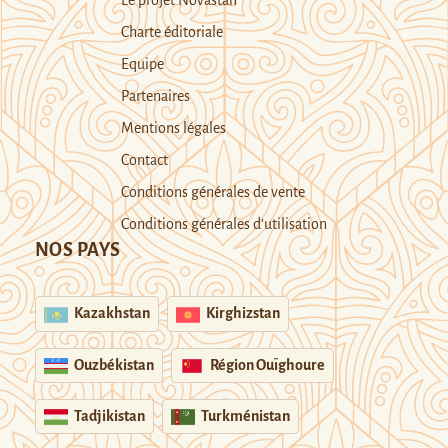
Le projet Novastan
Charte éditoriale
Equipe
Partenaires
Mentions légales
Contact
Conditions générales de vente
Conditions générales d’utilisation
NOS PAYS
Kazakhstan
Kirghizstan
Ouzbékistan
Région Ouïghoure
Tadjikistan
Turkménistan