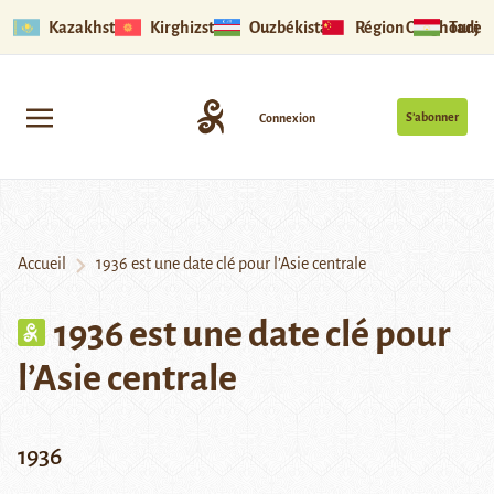
Kazakhstan
Kirghizstan
Ouzbékistan
Région Ouïghoure
Tadjik
S’abonner
Connexion
Accueil
1936 est une date clé pour l’Asie centrale
1936 est une date clé pour
l’Asie centrale
1936