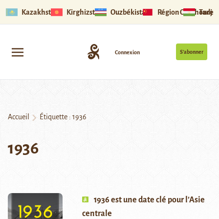
Kazakhstan
Kirghizstan
Ouzbékistan
Région Ouïghoure
Tadjik
S’abonner
Connexion
Accueil
Étiquette :
1936
1936
1936 est une date clé pour l’Asie
centrale