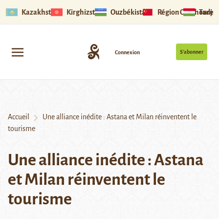
Kazakhstan
Kirghizstan
Ouzbékistan
Région Ouïghoure
Tadjik
S’abonner
Connexion
Accueil
Une alliance inédite : Astana et Milan réinventent le
tourisme
Une alliance inédite : Astana
et Milan réinventent le
tourisme