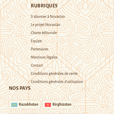
RUBRIQUES
S’abonner à Novastan
Le projet Novastan
Charte éditoriale
Equipe
Partenaires
Mentions légales
Contact
Conditions générales de vente
Conditions générales d’utilisation
NOS PAYS
Kazakhstan
Kirghizstan