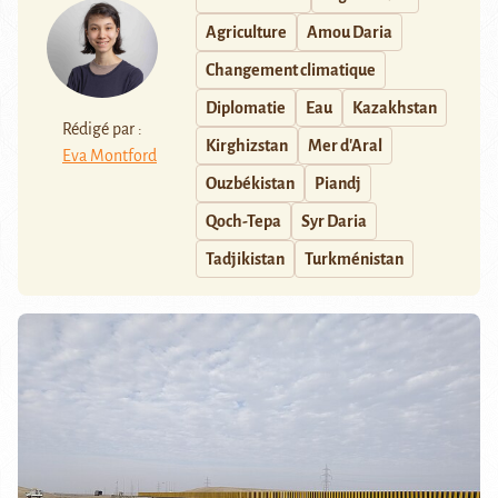
Agriculture
Amou Daria
Changement climatique
Diplomatie
Eau
Kazakhstan
Rédigé par :
Kirghizstan
Mer d'Aral
Eva Montford
Ouzbékistan
Piandj
Qoch-Tepa
Syr Daria
Tadjikistan
Turkménistan