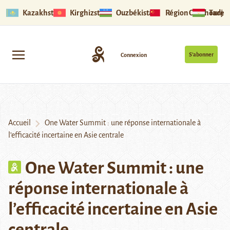
Kazakhstan
Kirghizstan
Ouzbékistan
Région Ouïghoure
Tadjik
S’abonner
Connexion
Accueil
One Water Summit : une réponse internationale à
l’efficacité incertaine en Asie centrale
One Water Summit : une
réponse internationale à
l’efficacité incertaine en Asie
centrale