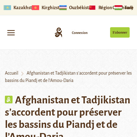
Kazakhstan
Kirghizstan
Ouzbékistan
Région Ouïghoure
Tadjik
S’abonner
Connexion
Accueil
Afghanistan et Tadjikistan s’accordent pour préserver les
bassins du Piandj et de l’Amou-Daria
Afghanistan et Tadjikistan
s’accordent pour préserver
les bassins du Piandj et de
l’Amou-Daria