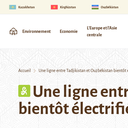
Kazakhstan
Kirghizstan
Ouzbékistan
L'Europe et l'Asie
Environnement
Economie
centrale
Accueil
Une ligne entre Tadjikistan et Ouzbékistan bientôt é
Une ligne ent
bientôt électrif