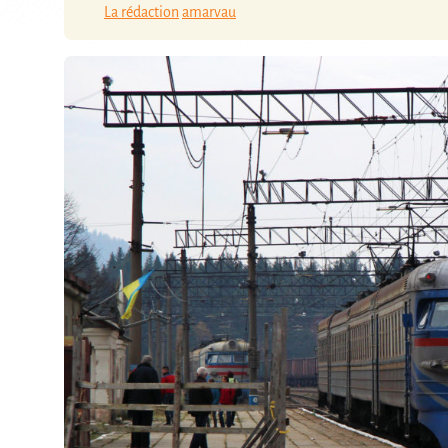
La rédaction
amarvau