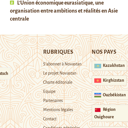
L’Union économique eurasiatique, une
organisation entre ambitions et réalités en Asie
centrale
RUBRIQUES
NOS PAYS
S’abonner à Novastan
Kazakhstan
Le projet Novastan
tsch
Kirghizstan
Charte éditoriale
Equipe
Ouzbékistan
Partenaires
Région
Mentions légales
Ouïghoure
Contact