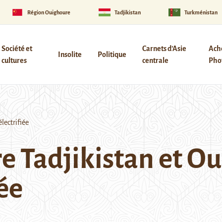
Région Ouïghoure
Tadjikistan
Turkménistan
Société et
Carnets d’Asie
Ach
Insolite
Politique
cultures
centrale
Phot
lectrifiée
re Tadjikistan et O
iée