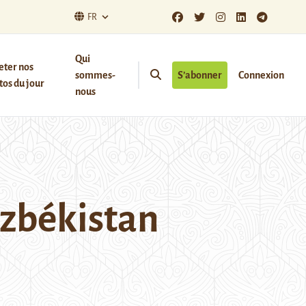
FR
Qui
eter nos
sommes-
S’abonner
Connexion
os du jour
nous
uzbékistan