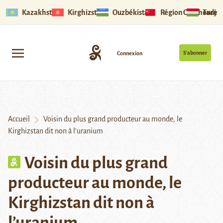
Kazakhstan
Kirghizstan
Ouzbékistan
Région Ouïghoure
Tadjik
S’abonner
Connexion
Accueil
Voisin du plus grand producteur au monde, le
Kirghizstan dit non à l’uranium
Voisin du plus grand
producteur au monde, le
Kirghizstan dit non à
l’uranium