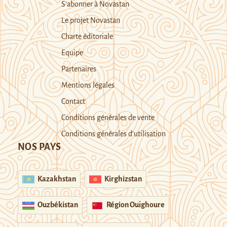
S’abonner à Novastan
Le projet Novastan
Charte éditoriale
Equipe
Partenaires
Mentions légales
Contact
Conditions générales de vente
Conditions générales d’utilisation
NOS PAYS
Kazakhstan
Kirghizstan
Ouzbékistan
Région Ouïghoure