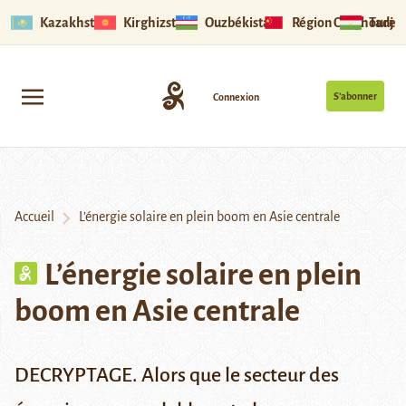
Kazakhstan
Kirghizstan
Ouzbékistan
Région Ouïghoure
Tadjik
S’abonner
Connexion
Accueil
L’énergie solaire en plein boom en Asie centrale
L’énergie solaire en plein
boom en Asie centrale
DECRYPTAGE. Alors que le secteur des