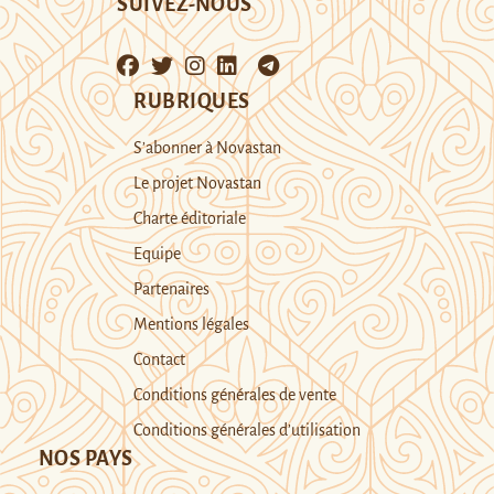
SUIVEZ-NOUS
RUBRIQUES
S’abonner à Novastan
Le projet Novastan
Charte éditoriale
Equipe
Partenaires
Mentions légales
Contact
Conditions générales de vente
Conditions générales d’utilisation
NOS PAYS