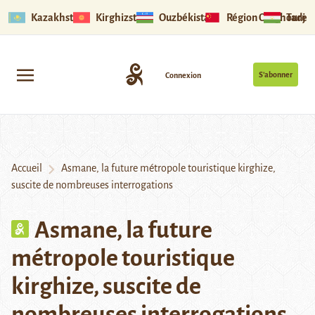
Kazakhstan
Kirghizstan
Ouzbékistan
Région Ouïghoure
Tadjik
S’abonner
Connexion
Accueil
Asmane, la future métropole touristique kirghize,
suscite de nombreuses interrogations
Asmane, la future
métropole touristique
kirghize, suscite de
nombreuses interrogations