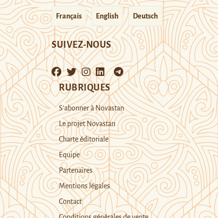
Français
English
Deutsch
SUIVEZ-NOUS
RUBRIQUES
S’abonner à Novastan
Le projet Novastan
Charte éditoriale
Equipe
Partenaires
Mentions légales
Contact
Conditions générales de vente