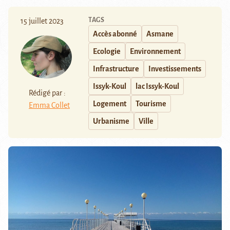
TAGS
15 juillet 2023
Accès abonné
Asmane
Ecologie
Environnement
Infrastructure
Investissements
Issyk-Koul
lac Issyk-Koul
Rédigé par :
Logement
Tourisme
Emma Collet
Urbanisme
Ville