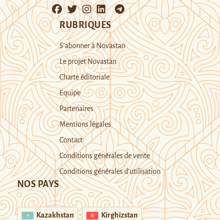
RUBRIQUES
S’abonner à Novastan
Le projet Novastan
Charte éditoriale
Equipe
Partenaires
Mentions légales
Contact
Conditions générales de vente
Conditions générales d’utilisation
NOS PAYS
Kazakhstan
Kirghizstan