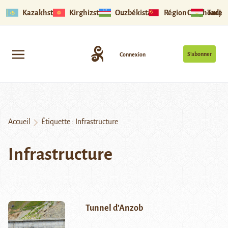
Kazakhstan
Kirghizstan
Ouzbékistan
Région Ouïghoure
Tadjik
S’abonner
Connexion
Accueil
Étiquette :
Infrastructure
Infrastructure
Tunnel d’Anzob