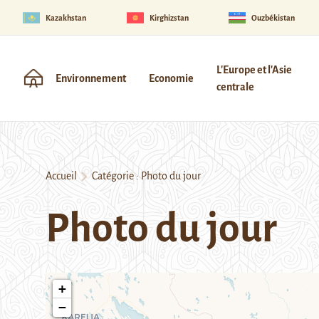
Kazakhstan
Kirghizstan
Ouzbékistan
L'Europe et l'Asie
Environnement
Economie
centrale
Accueil
Catégorie :
Photo du jour
Photo du jour
+
−