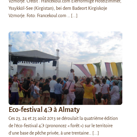
Vzmorje. Crédit : Francekoul.com Eierförmige Hotelzimmer,
Yssykköl-See (Kirgistan), bei dem Badeort Kirgiskoje
Vzmorje. Foto: Francekoul.com …
[...]
Eco-festival 4Э à Almaty
Ces 23, 24 et 25 août 2013 se déroulait la quatrième édition
de l'éco-festival 4Э (prononcez « forêt ») sur le territoire
d'une base de pêche privée, à une trentaine…
[...]