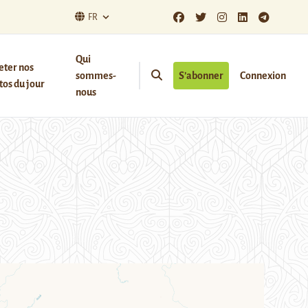
FR
Qui
eter nos
sommes-
S’abonner
Connexion
os du jour
nous