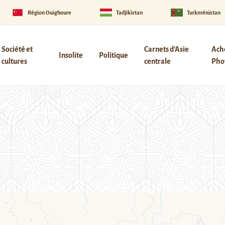
Région Ouïghoure
Tadjikistan
Turkménistan
Société et
Carnets d’Asie
Ach
Insolite
Politique
cultures
centrale
Phot