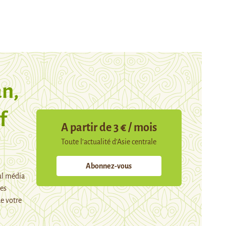
n,
f
A partir de 3 € / mois
Toute l’actualité d’Asie centrale
Abonnez-vous
ul média
mes
de votre