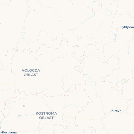
Travelers' Map is loading...
If you see this after your page is loaded completely, leafletJS files are missing.