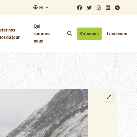
FR
Qui
eter nos
sommes-
S’abonner
Connexion
os du jour
nous