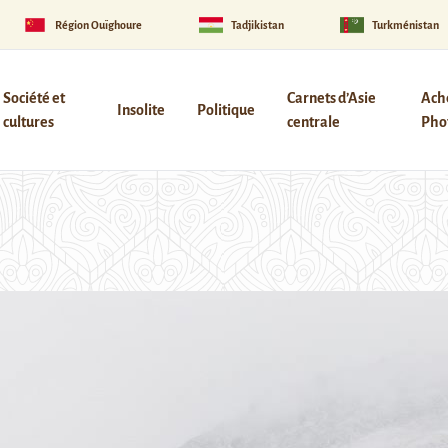
Région Ouïghoure
Tadjikistan
Turkménistan
Société et
Carnets d’Asie
Ach
Insolite
Politique
cultures
centrale
Phot