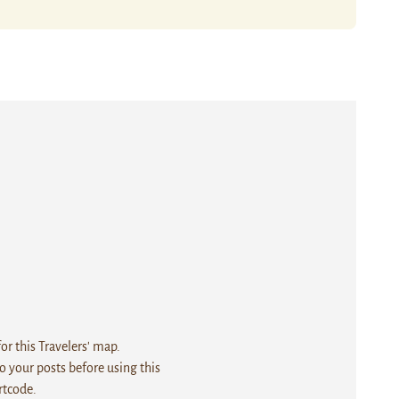
r this Travelers' map.
 your posts before using this
rtcode.