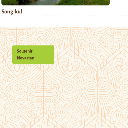
Song-kul
Soutenir
Novastan