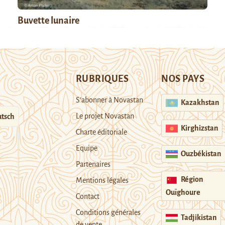
Buvette lunaire
RUBRIQUES
NOS PAYS
S’abonner à Novastan
Kazakhstan
Le projet Novastan
tsch
Kirghizstan
Charte éditoriale
Equipe
Ouzbékistan
Partenaires
Région
Mentions légales
Ouïghoure
Contact
Conditions générales
Tadjikistan
de vente