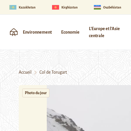
Kazakhstan
Kirghizstan
Ouzbékistan
L'Europe et l'Asie
Environnement
Economie
centrale
Accueil
Col de Torugart
Photo du jour