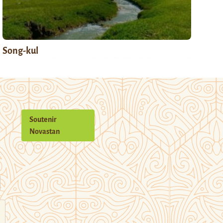
Song-kul
Soutenir
Novastan