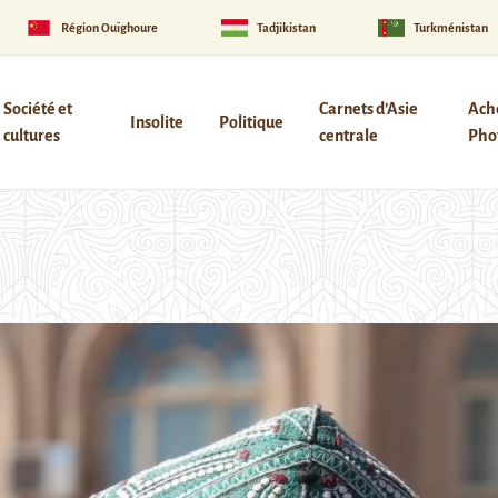
Région Ouïghoure
Tadjikistan
Turkménistan
Société et
Carnets d’Asie
Ach
Insolite
Politique
cultures
centrale
Phot