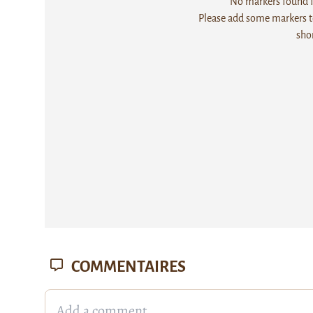
No markers found fo
Please add some markers to
sho
COMMENTAIRES