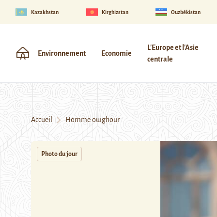
Kazakhstan
Kirghizstan
Ouzbékistan
L'Europe et l'Asie
Environnement
Economie
centrale
Accueil
Homme ouïghour
Photo du jour