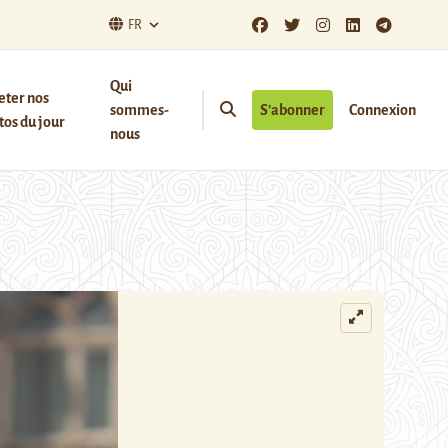
FR
Qui
eter nos
sommes-
S’abonner
Connexion
os du jour
nous