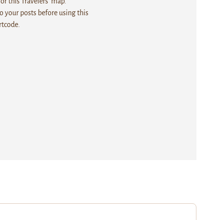
r this Travelers' map.
 your posts before using this
rtcode.