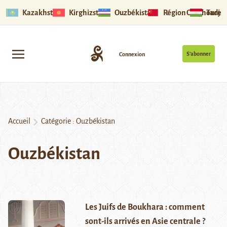
Kazakhstan
Kirghizstan
Ouzbékistan
Région Ouïghoure
Tadjik
S’abonner
Connexion
Accueil
Catégorie :
Ouzbékistan
Ouzbékistan
Les Juifs de Boukhara : comment
sont-ils arrivés en Asie centrale ?