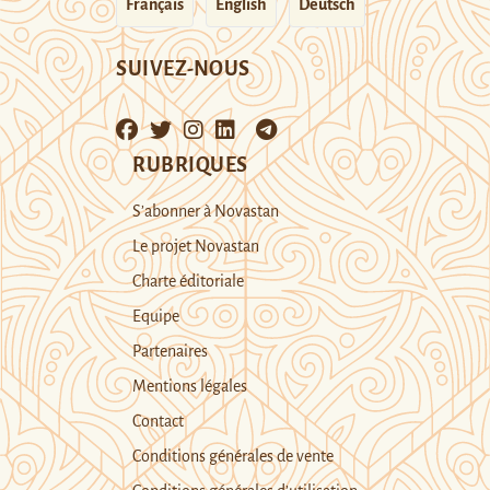
Français
English
Deutsch
SUIVEZ-NOUS
RUBRIQUES
S’abonner à Novastan
Le projet Novastan
Charte éditoriale
Equipe
Partenaires
Mentions légales
Contact
Conditions générales de vente