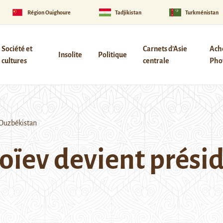
Région Ouïghoure
Tadjikistan
Turkménistan
Société et
Carnets d’Asie
Ach
Insolite
Politique
cultures
centrale
Phot
’Ouzbékistan
oïev devient présid