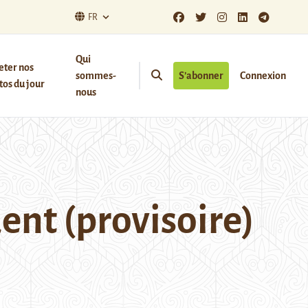
FR
Qui
eter nos
sommes-
S’abonner
Connexion
os du jour
nous
ent (provisoire)