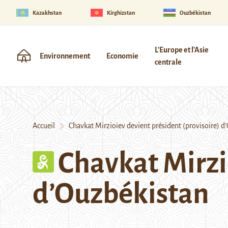
Kazakhstan
Kirghizstan
Ouzbékistan
L'Europe et l'Asie
Environnement
Economie
centrale
Accueil
Chavkat Mirzioïev devient président (provisoire) d
Chavkat Mirzi
d’Ouzbékistan