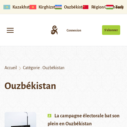
Kazakhstan
Kirghizstan
Ouzbékistan
Région Ouïghoure
Tadjik
S’abonner
Connexion
Accueil
Catégorie :
Ouzbékistan
Ouzbékistan
La campagne électorale bat son
plein en Ouzbékistan