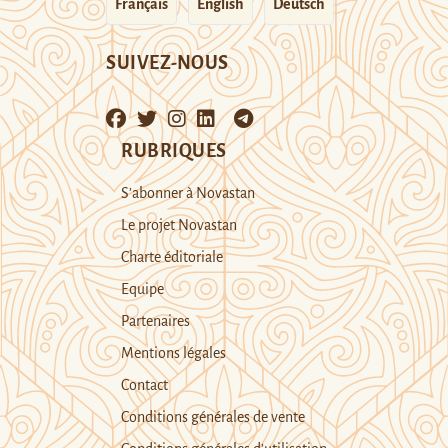
Français
English
Deutsch
SUIVEZ-NOUS
RUBRIQUES
S’abonner à Novastan
Le projet Novastan
Charte éditoriale
Equipe
Partenaires
Mentions légales
Contact
Conditions générales de vente