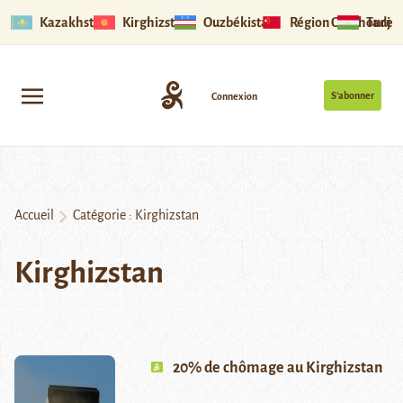
Kazakhstan
Kirghizstan
Ouzbékistan
Région Ouïghoure
Tadjik
S’abonner
Connexion
Accueil
Catégorie :
Kirghizstan
Kirghizstan
20% de chômage au Kirghizstan