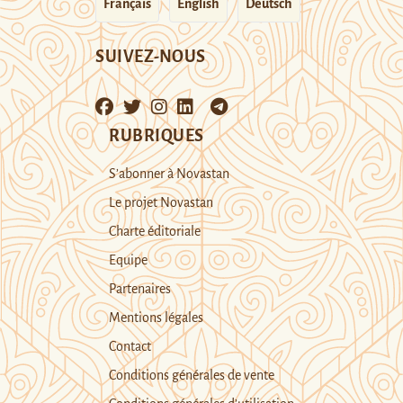
Français
English
Deutsch
SUIVEZ-NOUS
RUBRIQUES
S’abonner à Novastan
Le projet Novastan
Charte éditoriale
Equipe
Partenaires
Mentions légales
Contact
Conditions générales de vente