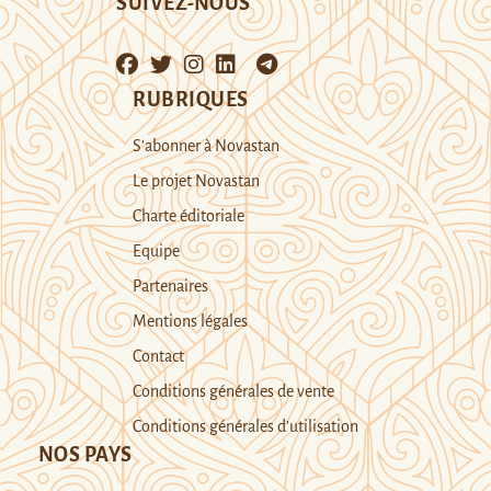
SUIVEZ-NOUS
RUBRIQUES
S’abonner à Novastan
Le projet Novastan
Charte éditoriale
Equipe
Partenaires
Mentions légales
Contact
Conditions générales de vente
Conditions générales d’utilisation
NOS PAYS