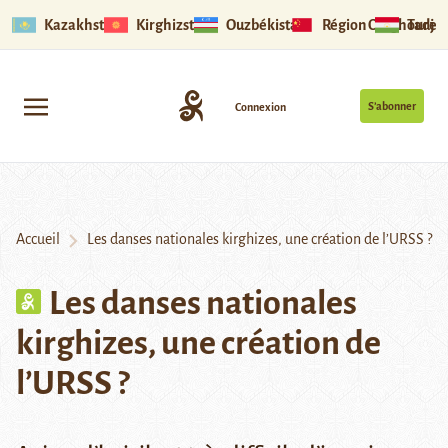
Kazakhstan
Kirghizstan
Ouzbékistan
Région Ouïghoure
Tadjik
S’abonner
Connexion
Accueil
Les danses nationales kirghizes, une création de l’URSS ?
Les danses nationales
kirghizes, une création de
l’URSS ?