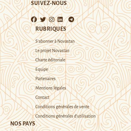
SUIVEZ-NOUS
RUBRIQUES
S’abonner à Novastan
Le projet Novastan
Charte éditoriale
Equipe
Partenaires
Mentions légales
Contact
Conditions générales de vente
Conditions générales d’utilisation
NOS PAYS