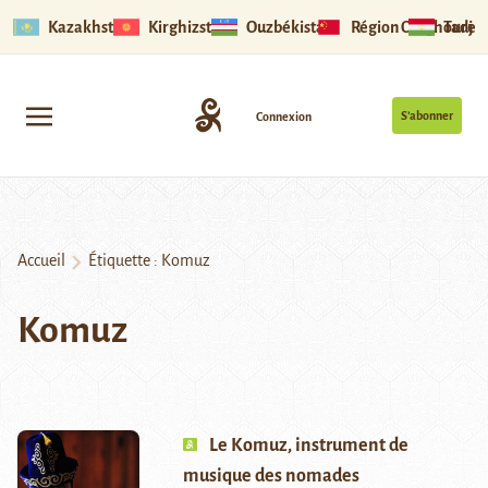
Kazakhstan
Kirghizstan
Ouzbékistan
Région Ouïghoure
Tadjik
S’abonner
Connexion
Accueil
Étiquette :
Komuz
Komuz
Le Komuz, instrument de
musique des nomades