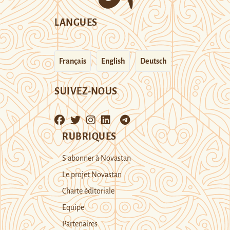
LANGUES
Français
English
Deutsch
SUIVEZ-NOUS
RUBRIQUES
S’abonner à Novastan
Le projet Novastan
Charte éditoriale
Equipe
Partenaires