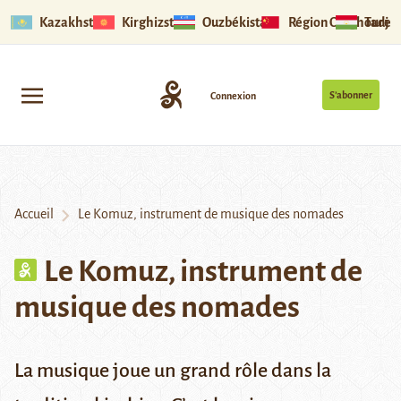
Kazakhstan
Kirghizstan
Ouzbékistan
Région Ouïghoure
Tadjik
S’abonner
Connexion
Accueil
Le Komuz, instrument de musique des nomades
Le Komuz, instrument de
musique des nomades
La musique joue un grand rôle dans la