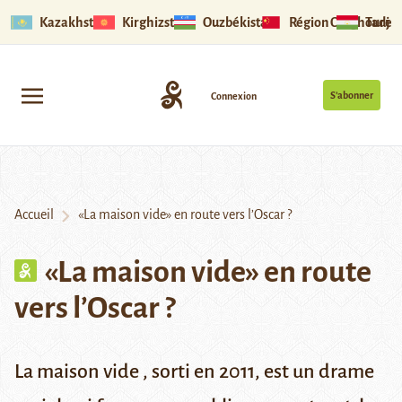
Kazakhstan
Kirghizstan
Ouzbékistan
Région Ouïghoure
Tadjik
S’abonner
Connexion
Accueil
«La maison vide» en route vers l’Oscar ?
«La maison vide» en route
vers l’Oscar ?
La maison vide
, sorti en 2011, est un drame