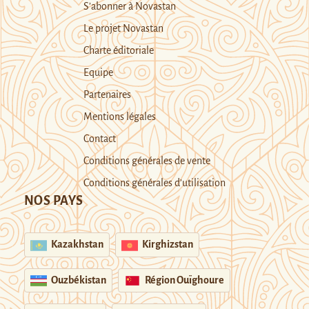
S’abonner à Novastan
Le projet Novastan
Charte éditoriale
Equipe
Partenaires
Mentions légales
Contact
Conditions générales de vente
Conditions générales d’utilisation
NOS PAYS
Kazakhstan
Kirghizstan
Ouzbékistan
Région Ouïghoure