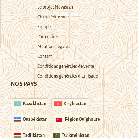
Le projet Novastan
Charte éditoriale
Equipe
Partenaires
Mentions légales
Contact
Conditions générales de vente
Conditions générales d’utilisation
NOS PAYS
Kazakhstan
Kirghizstan
Ouzbékistan
Région Ouïghoure
Tadjikistan
Turkménistan