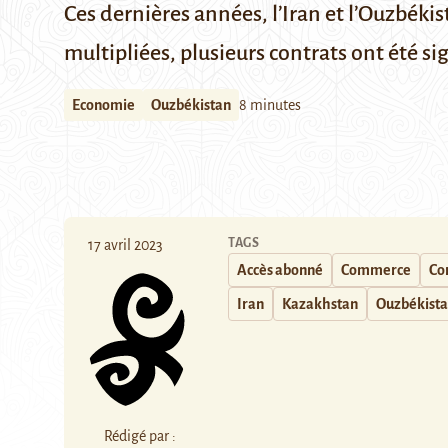
Ces dernières années, l’Iran et l’Ouzbéki
multipliées, plusieurs contrats ont été s
Economie
Ouzbékistan
8 minutes
TAGS
17 avril 2023
Accès abonné
Commerce
Co
Iran
Kazakhstan
Ouzbékist
Rédigé par :