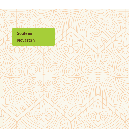
Soutenir
Novastan
n