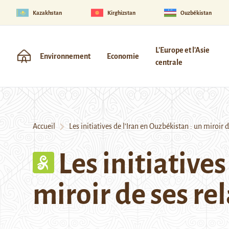
Kazakhstan
Kirghizstan
Ouzbékistan
L'Europe et l'Asie
Environnement
Economie
centrale
Accueil
Les initiatives de l’Iran en Ouzbékistan : un miroir de
Les initiative
miroir de ses rel