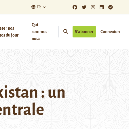
FR
Qui
eter nos
sommes-
S’abonner
Connexion
os du jour
nous
kistan : un
entrale