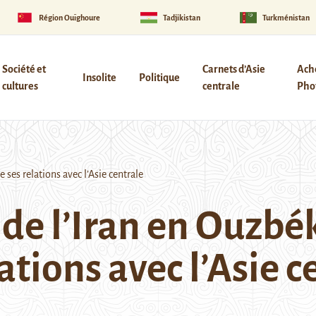
Région Ouïghoure
Tadjikistan
Turkménistan
Société et
Carnets d’Asie
Ach
Insolite
Politique
cultures
centrale
Phot
 ses relations avec l’Asie centrale
s de l’Iran en Ouzbé
ations avec l’Asie c