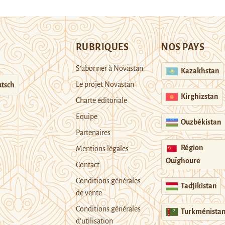
RUBRIQUES
NOS PAYS
S’abonner à Novastan
Kazakhstan
Le projet Novastan
tsch
Kirghizstan
Charte éditoriale
Equipe
Ouzbékistan
Partenaires
Région
Mentions légales
Ouïghoure
Contact
Conditions générales
Tadjikistan
de vente
Conditions générales
Turkménista
d’utilisation