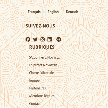
Français
English
Deutsch
SUIVEZ-NOUS
RUBRIQUES
S’abonner à Novastan
Le projet Novastan
Charte éditoriale
Equipe
Partenaires
Mentions légales
Contact