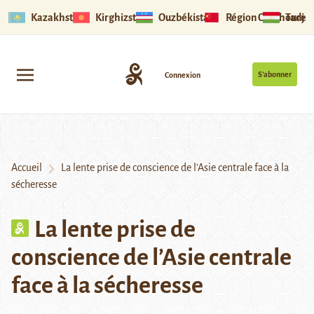
Kazakhstan
Kirghizstan
Ouzbékistan
Région Ouïghoure
Tadjik
S’abonner
Connexion
Accueil
La lente prise de conscience de l’Asie centrale face à la
sécheresse
La lente prise de
conscience de l’Asie centrale
face à la sécheresse