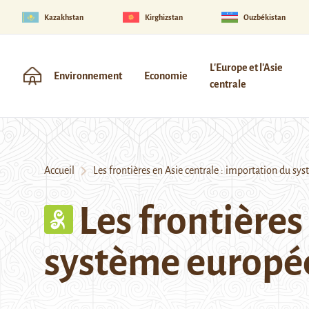
Kazakhstan
Kirghizstan
Ouzbékistan
L'Europe et l'Asie
Environnement
Economie
centrale
Accueil
Les frontières en Asie centrale : importation du sy
Les frontières
système europée