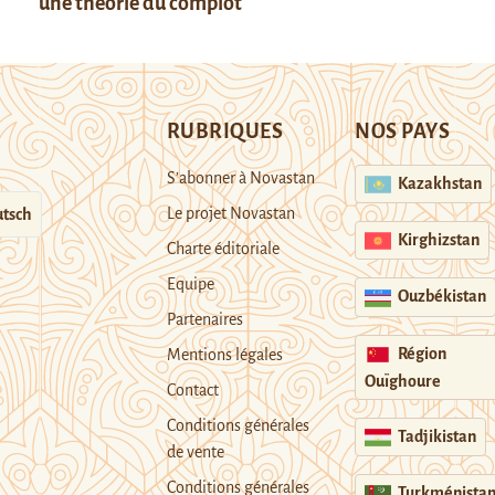
une théorie du complot
RUBRIQUES
NOS PAYS
S’abonner à Novastan
Kazakhstan
Le projet Novastan
tsch
Kirghizstan
Charte éditoriale
Equipe
Ouzbékistan
Partenaires
Région
Mentions légales
Ouïghoure
Contact
Conditions générales
Tadjikistan
de vente
Conditions générales
Turkménista