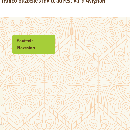
franco-ouzbèke s’invite au Festival d’Avignon
Soutenir
Novastan
n