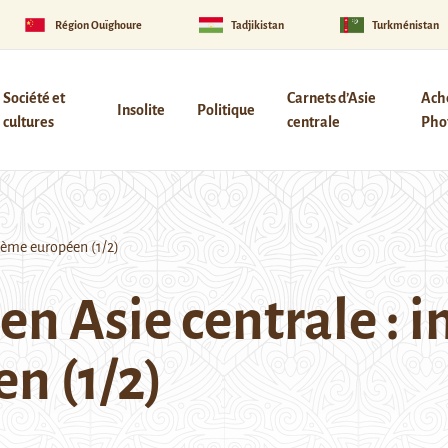
Région Ouïghoure
Tadjikistan
Turkménistan
Société et
Carnets d’Asie
Ach
Insolite
Politique
cultures
centrale
Phot
stème européen (1/2)
 en Asie centrale :
n (1/2)