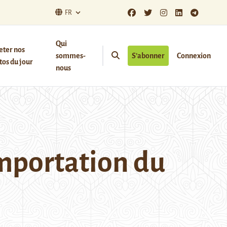
FR
Qui
eter nos
sommes-
S’abonner
Connexion
os du jour
nous
 importation du