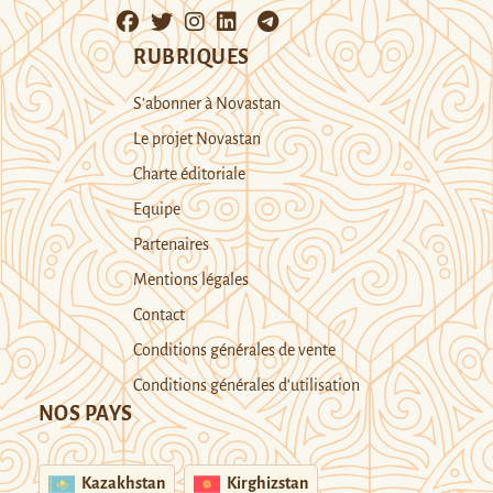
RUBRIQUES
S’abonner à Novastan
Le projet Novastan
Charte éditoriale
Equipe
Partenaires
Mentions légales
Contact
Conditions générales de vente
Conditions générales d’utilisation
NOS PAYS
Kazakhstan
Kirghizstan