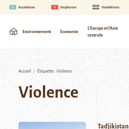
Kazakhstan
Kirghizstan
Ouzbékistan
L'Europe et l'Asie
Environnement
Economie
centrale
Accueil
Étiquette :
Violence
Violence
Tadjikistan