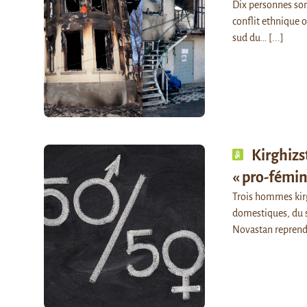
Dix personnes son
conflit ethnique 
sud du…
[...]
Kirghizs
« pro-fémin
Trois hommes kirg
domestiques, du se
Novastan repren