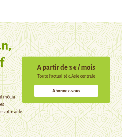
n,
f
A partir de 3 € / mois
Toute l’actualité d’Asie centrale
Abonnez-vous
ul média
mes
e votre aide