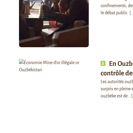
confinements, des
le débat public.
[.
En Ouzbé
contrôle de
Les autorités ouz
surpris en pleine 
ouzbèke est de…
[