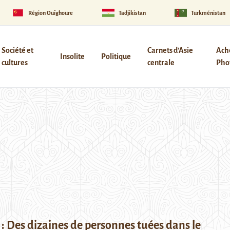
Région Ouïghoure
Tadjikistan
Turkménistan
Société et
Carnets d’Asie
Ach
Insolite
Politique
cultures
centrale
Phot
 : Des dizaines de personnes tuées dans le