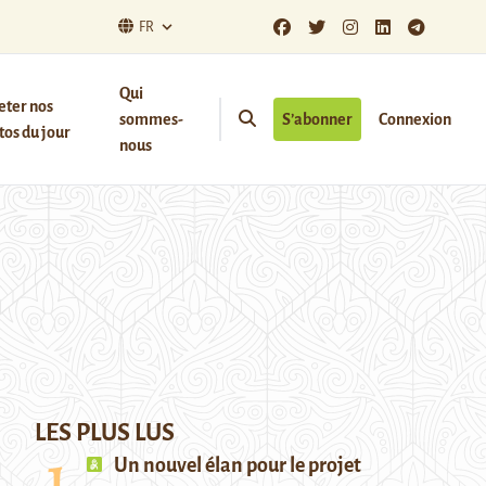
FR
Qui
eter nos
sommes-
S’abonner
Connexion
os du jour
nous
LES PLUS LUS
Un nouvel élan pour le projet