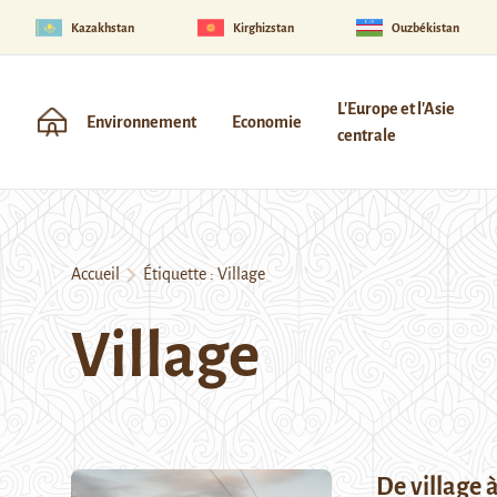
Kazakhstan
Kirghizstan
Ouzbékistan
L'Europe et l'Asie
Environnement
Economie
centrale
Accueil
Étiquette :
Village
Village
De village 