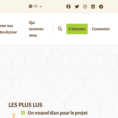
FR
Qui
eter nos
sommes-
S’abonner
Connexion
os du jour
nous
LES PLUS LUS
Un nouvel élan pour le projet