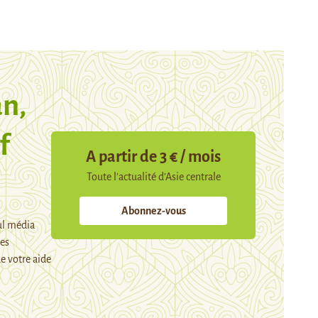
n,
f
A partir de 3 € / mois
Toute l’actualité d’Asie centrale
Abonnez-vous
ul média
mes
e votre aide