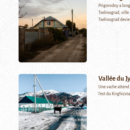
Prigorodny a longt
Tselinograd, ville
Tselinograd devie
Vallée du J
Une vache attend s
l’est du Kirghizst