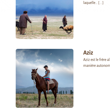
laquelle…
[...]
Aziz
Aziz est le frère a
manière autonome 