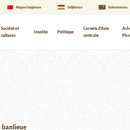
Région Ouïghoure
Tadjikistan
Turkménistan
Société et
Carnets d’Asie
Ach
Insolite
Politique
cultures
centrale
Phot
à banlieue