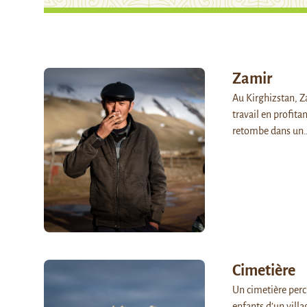
Zamir
Au Kirghizstan, Za
travail en profita
retombe dans un
Cimetière
Un cimetière perch
enfants d’un villa