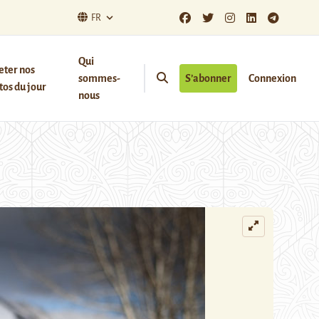
FR
Qui
eter nos
sommes-
S’abonner
Connexion
os du jour
nous