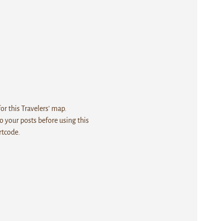
r this Travelers' map.
 your posts before using this
rtcode.