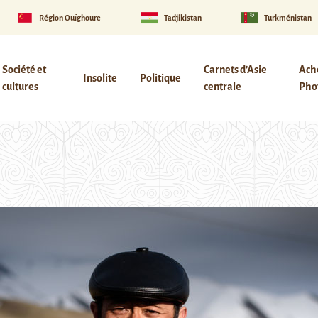
Région Ouïghoure
Tadjikistan
Turkménistan
Société et
Carnets d’Asie
Ach
Insolite
Politique
cultures
centrale
Phot