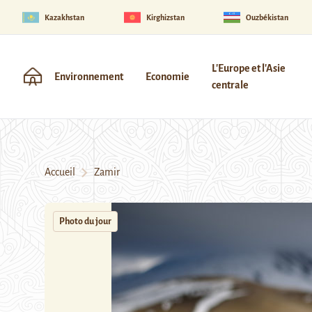
Kazakhstan
Kirghizstan
Ouzbékistan
L'Europe et l'Asie
Environnement
Economie
centrale
Accueil
Zamir
Photo du jour