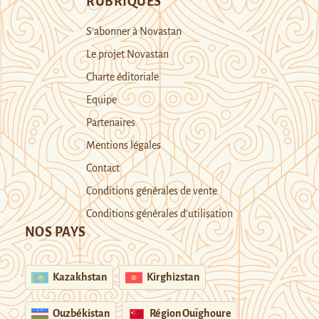
RUBRIQUES
S’abonner à Novastan
Le projet Novastan
Charte éditoriale
Equipe
Partenaires
Mentions légales
Contact
Conditions générales de vente
Conditions générales d’utilisation
NOS PAYS
Kazakhstan
Kirghizstan
Ouzbékistan
Région Ouïghoure