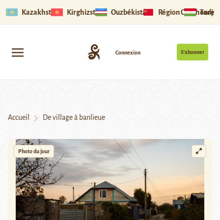
Kazakhstan
Kirghizstan
Ouzbékistan
Région Ouïghoure
Tadjik
S’abonner
Connexion
Accueil
De village à banlieue
Photo du jour