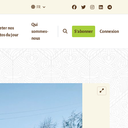
FR
Qui
eter nos
sommes-
S’abonner
Connexion
os du jour
nous