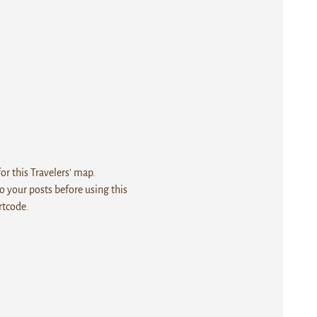
r this Travelers' map.
 your posts before using this
rtcode.