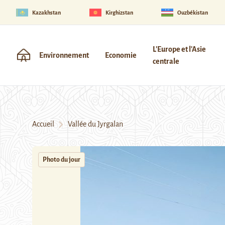
Kazakhstan
Kirghizstan
Ouzbékistan
L'Europe et l'Asie
Environnement
Economie
centrale
Accueil
Vallée du Jyrgalan
Photo du jour