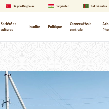
Région Ouïghoure
Tadjikistan
Turkménistan
Société et
Carnets d’Asie
Ach
Insolite
Politique
cultures
centrale
Phot