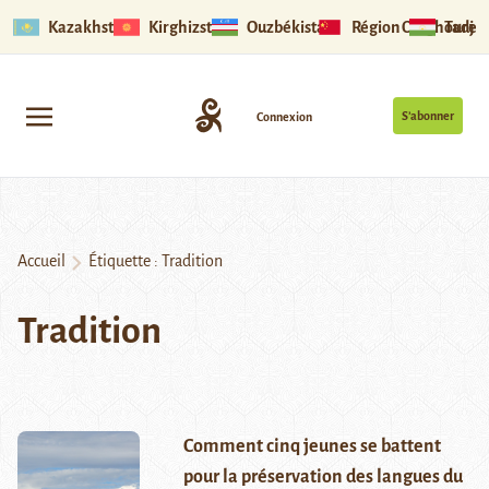
Kazakhstan
Kirghizstan
Ouzbékistan
Région Ouïghoure
Tadjik
S’abonner
Connexion
Accueil
Étiquette :
Tradition
Tradition
Comment cinq jeunes se battent
pour la préservation des langues du