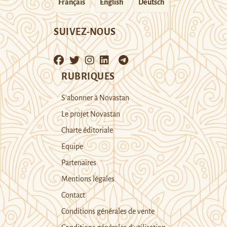
Français
English
Deutsch
SUIVEZ-NOUS
RUBRIQUES
S’abonner à Novastan
Le projet Novastan
Charte éditoriale
Equipe
Partenaires
Mentions légales
Contact
Conditions générales de vente