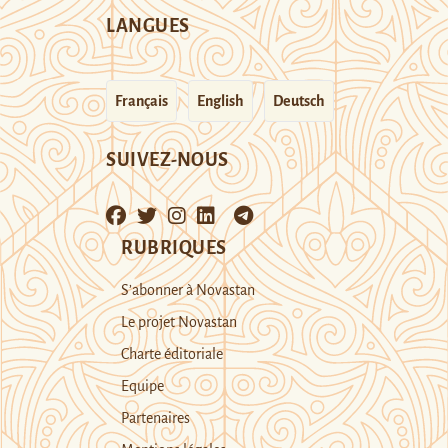
LANGUES
Français
English
Deutsch
SUIVEZ-NOUS
RUBRIQUES
S’abonner à Novastan
Le projet Novastan
Charte éditoriale
Equipe
Partenaires