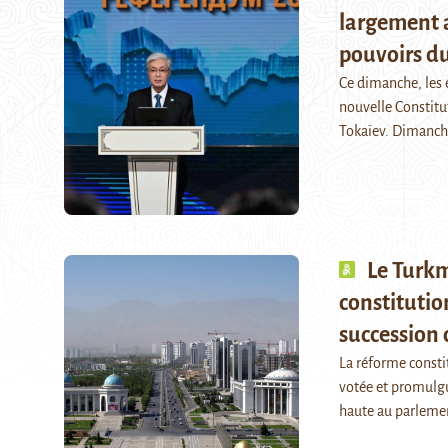
largement 
pouvoirs du
Ce dimanche, les 
nouvelle Constitu
Tokaïev. Dimanc
Le Turkm
constitutio
succession c
La réforme consti
votée et promulgu
haute au parlemen