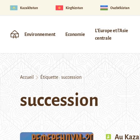
Kazakhstan
Kirghizstan
Ouzbékistan
L'Europe et l'Asie
Environnement
Economie
centrale
Accueil
Étiquette :
succession
succession
Au Kaza