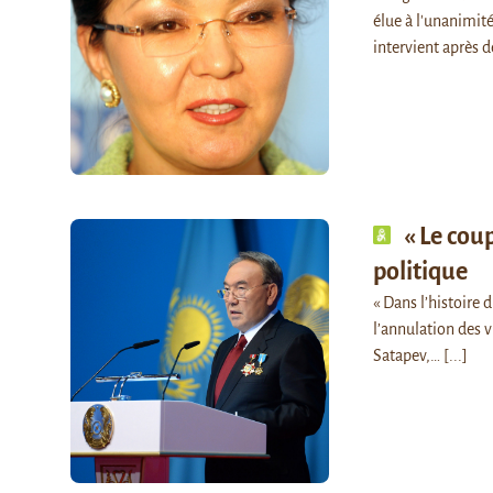
élue à l'unanimi
intervient après 
« Le cou
politique
« Dans l’histoire 
l’annulation des v
Satapev,…
[...]