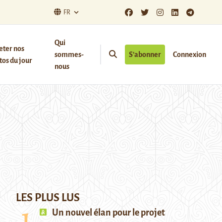
FR
Qui
eter nos
sommes-
S’abonner
Connexion
os du jour
nous
LES PLUS LUS
Un nouvel élan pour le projet