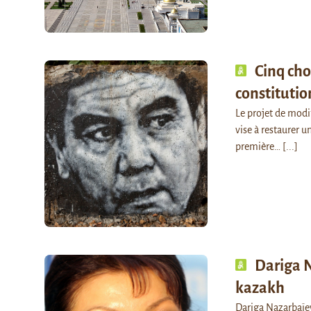
Cinq cho
constituti
Le projet de modif
vise à restaurer 
première…
[...]
Dariga N
kazakh
Dariga Nazarbaïeva