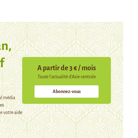
n,
f
A partir de 3 € / mois
Toute l’actualité d’Asie centrale
Abonnez-vous
ul média
mes
e votre aide