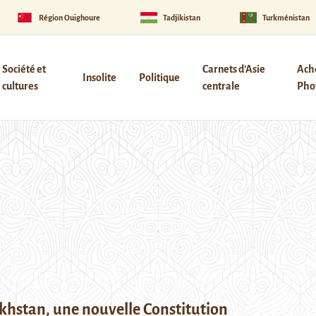
Région Ouïghoure
Tadjikistan
Turkménistan
Société et
Carnets d’Asie
Ach
Insolite
Politique
cultures
centrale
Phot
khstan, une nouvelle Constitution