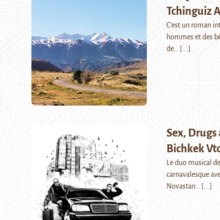
Tchinguiz A
C'est un roman int
hommes et des bête
de…
[...]
Sex, Drugs
Bichkek Vt
Le duo musical de
carnavalesque avec
Novastan…
[...]