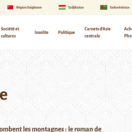
Région Ouïghoure
Tadjikistan
Turkménistan
Société et
Carnets d’Asie
Ach
Insolite
Politique
cultures
centrale
Phot
re
ombent les montagnes : le roman de