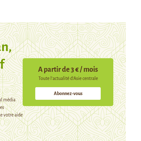
n,
f
A partir de 3 € / mois
Toute l’actualité d’Asie centrale
Abonnez-vous
ul média
mes
e votre aide