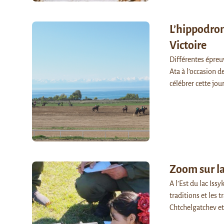
L’hippodrom
Victoire
Différentes épreu
Ata à l’occasion de
célébrer cette jo
Zoom sur l
A l’Est du lac Iss
traditions et les
Chtchelgatchev e