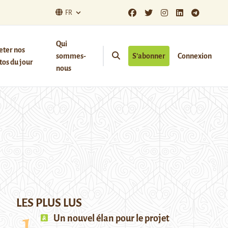
FR
Qui
eter nos
sommes-
S’abonner
Connexion
os du jour
nous
LES PLUS LUS
Un nouvel élan pour le projet