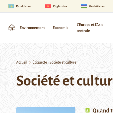
Kazakhstan
Kirghizstan
Ouzbékistan
L'Europe et l'Asie
Environnement
Economie
centrale
Accueil
Étiquette :
Société et culture
Société et cultu
Quand t