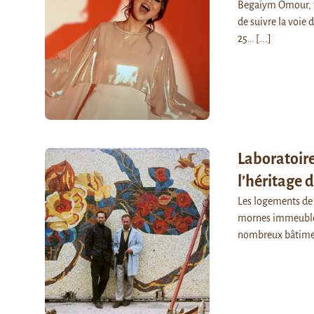
Begaïym Omour, fi
de suivre la voie 
25…
[...]
Laboratoire
l’héritage d
Les logements de 
mornes immeubles 
nombreux bâtimen