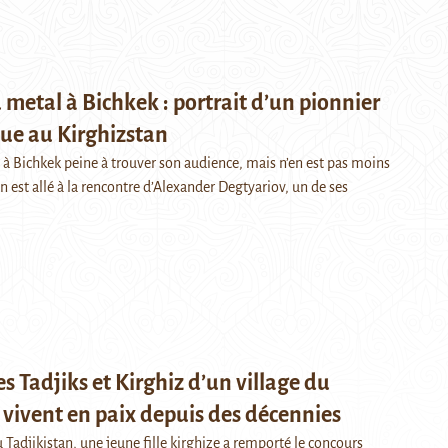
metal à Bichkek : portrait d’un pionnier
ue au Kirghizstan
 à Bichkek peine à trouver son audience, mais n’en est pas moins
 est allé à la rencontre d’Alexander Degtyariov, un de ses
 Tadjiks et Kirghiz d’un village du
 vivent en paix depuis des décennies
 Tadjikistan, une jeune fille kirghize a remporté le concours