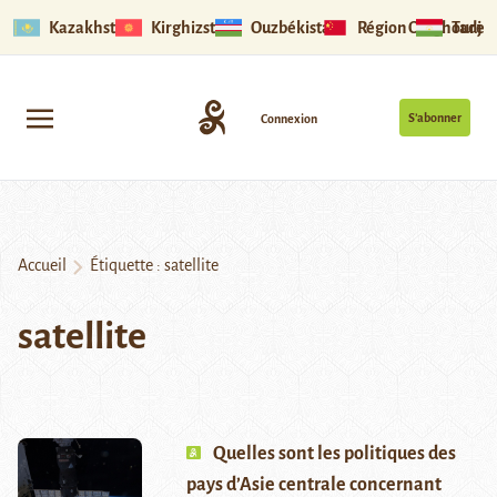
Kazakhstan
Kirghizstan
Ouzbékistan
Région Ouïghoure
Tadjik
S’abonner
Connexion
Accueil
Étiquette :
satellite
satellite
Quelles sont les politiques des
pays d’Asie centrale concernant