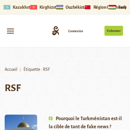
Kazakhstan
Kirghizstan
Ouzbékistan
Région Ouïghoure
Tadjik
S’abonner
Connexion
Accueil
Étiquette :
RSF
RSF
Pourquoi le Turkménistan est-il
la cible de tant de fake news ?