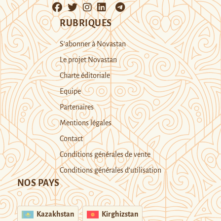
RUBRIQUES
S’abonner à Novastan
Le projet Novastan
Charte éditoriale
Equipe
Partenaires
Mentions légales
Contact
Conditions générales de vente
Conditions générales d’utilisation
NOS PAYS
Kazakhstan
Kirghizstan