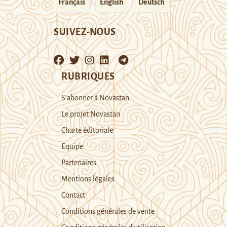
Français
English
Deutsch
SUIVEZ-NOUS
RUBRIQUES
S’abonner à Novastan
Le projet Novastan
Charte éditoriale
Equipe
Partenaires
Mentions légales
Contact
Conditions générales de vente