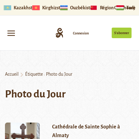
Kazakhstan
Kirghizstan
Ouzbékistan
Région Ouïghoure
Tadjik
S’abonner
Connexion
Accueil
Étiquette :
Photo du Jour
Photo du Jour
Cathédrale de Sainte Sophie à
Almaty