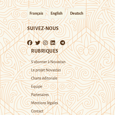
Français
English
Deutsch
SUIVEZ-NOUS
RUBRIQUES
S’abonner à Novastan
Le projet Novastan
Charte éditoriale
Equipe
Partenaires
Mentions légales
Contact