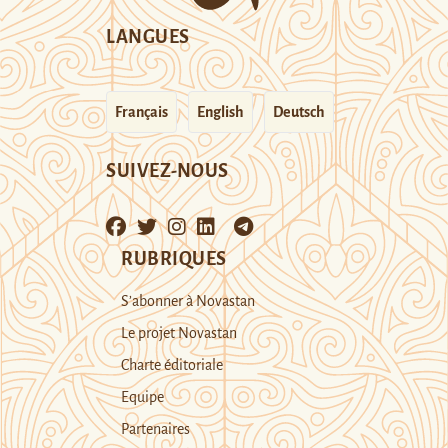
LANGUES
Français
English
Deutsch
SUIVEZ-NOUS
RUBRIQUES
S’abonner à Novastan
Le projet Novastan
Charte éditoriale
Equipe
Partenaires