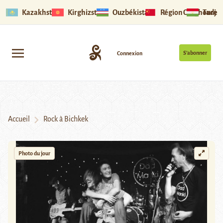
Kazakhstan
Kirghizstan
Ouzbékistan
Région Ouïghoure
Tadjik
S’abonner
Connexion
Accueil
Rock à Bichkek
Photo du jour